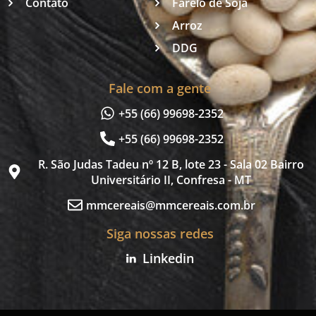
Contato
Farelo de Soja
Arroz
DDG
Fale com a gente
+55 (66) 99698-2352
+55 (66) 99698-2352
R. São Judas Tadeu nº 12 B, lote 23 - Sala 02 Bairro
Universitário II, Confresa - MT
mmcereais@mmcereais.com.br
Siga nossas redes
Linkedin