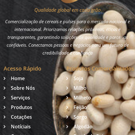
Qualidade global em cada grão
Comercialização de cereais e pulses para o mercado nacional e
internacional. Priorizamos relações próximas, éticas e
transparentes, garantindo soluções de qualidade e parcerias
confiáveis. Conectamos pessoas e negócios para um futuro de
credibilidade e confiança
Acesso Rápido
Produtos Comercializados
Home
Soja
Sobre Nós
Milho
Serviços
Milheto
Produtos
Feijão
Cotações
Sorgo
Notíciais
Algodão