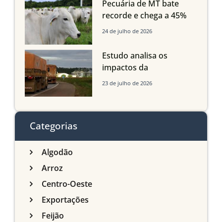
Pecuária de MT bate
recorde e chega a 45%
dos bovinos abatidos
24 de julho de 2026
com até 24 meses
Estudo analisa os
impactos da
infraestrutura logística
23 de julho de 2026
sobre a produção
agrícola de Mato Grosso
do Sul
Categorias
Algodão
Arroz
Centro-Oeste
Exportações
Feijão