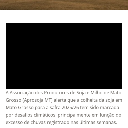
A Associação dos Produtores de Soja e Milho de Mato
Grosso (Aprosoja MT) alerta que a colheita da soja em
Mato Grosso para a safra 2025/26 tem sido marcada
por desafios climáticos, principalmente em função do
excesso de chuvas registrado nas últimas semanas.