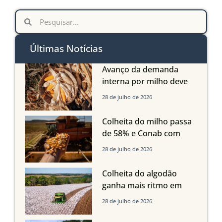
Últimas Notícias
Avanço da demanda
interna por milho deve
compensar aumento da
28 de julho de 2026
oferta com safra recorde
em Mato Grosso, aponta
Colheita do milho passa
Imea
de 58% e Conab com
boas produtividades em
28 de julho de 2026
Mato Grosso, mas
quedas em Tocantins,
Colheita do algodão
Maranhão e Piauí
ganha mais ritmo em
Mato Grosso, Mato
28 de julho de 2026
Grosso do Sul e
Maranhão