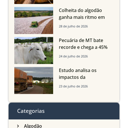
Mato Grosso, mas
quedas em Tocantins,
Colheita do algodão
Maranhão e Piauí
ganha mais ritmo em
Mato Grosso, Mato
28 de julho de 2026
Grosso do Sul e
Maranhão
Pecuária de MT bate
recorde e chega a 45%
dos bovinos abatidos
24 de julho de 2026
com até 24 meses
Estudo analisa os
impactos da
infraestrutura logística
23 de julho de 2026
sobre a produção
agrícola de Mato Grosso
do Sul
Categorias
Algodão