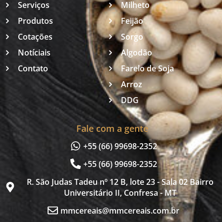
Serviços
Milheto
Produtos
Feijão
Cotações
Sorgo
Notíciais
Algodão
Contato
Farelo de Soja
Arroz
DDG
Fale com a gente
+55 (66) 99698-2352
+55 (66) 99698-2352
R. São Judas Tadeu nº 12 B, lote 23 - Sala 02 Bairro
Universitário II, Confresa - MT
mmcereais@mmcereais.com.br