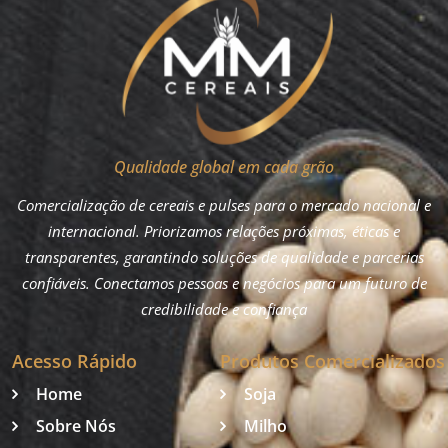
Qualidade global em cada grão
Comercialização de cereais e pulses para o mercado nacional e
internacional. Priorizamos relações próximas, éticas e
transparentes, garantindo soluções de qualidade e parcerias
confiáveis. Conectamos pessoas e negócios para um futuro de
credibilidade e confiança
Acesso Rápido
Produtos Comercializados
Home
Soja
Sobre Nós
Milho