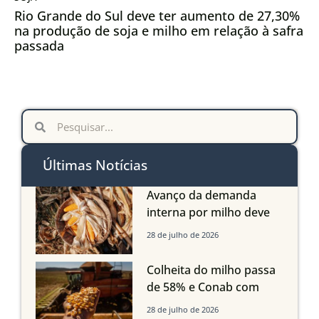
Rio Grande do Sul deve ter aumento de 27,30%
na produção de soja e milho em relação à safra
passada
Últimas Notícias
Avanço da demanda
interna por milho deve
compensar aumento da
28 de julho de 2026
oferta com safra recorde
em Mato Grosso, aponta
Colheita do milho passa
Imea
de 58% e Conab com
boas produtividades em
28 de julho de 2026