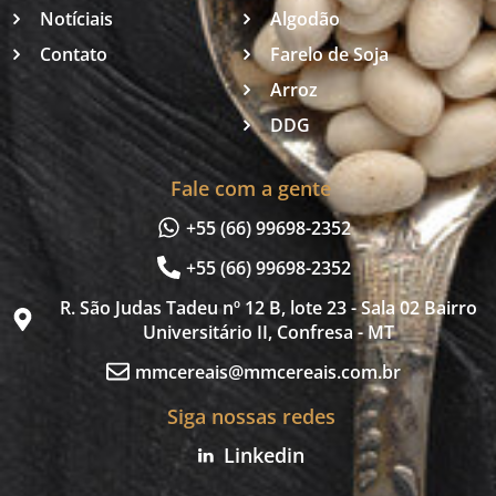
Notíciais
Algodão
Contato
Farelo de Soja
Arroz
DDG
Fale com a gente
+55 (66) 99698-2352
+55 (66) 99698-2352
R. São Judas Tadeu nº 12 B, lote 23 - Sala 02 Bairro
Universitário II, Confresa - MT
mmcereais@mmcereais.com.br
Siga nossas redes
Linkedin