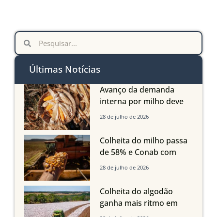
Últimas Notícias
Avanço da demanda
interna por milho deve
compensar aumento da
28 de julho de 2026
oferta com safra recorde
em Mato Grosso, aponta
Colheita do milho passa
Imea
de 58% e Conab com
boas produtividades em
28 de julho de 2026
Mato Grosso, mas
quedas em Tocantins,
Colheita do algodão
Maranhão e Piauí
ganha mais ritmo em
Mato Grosso, Mato