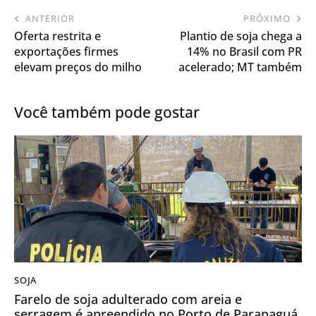
ANTERIOR
PRÓXIMO
Oferta restrita e
Plantio de soja chega a
exportações firmes
14% no Brasil com PR
elevam preços do milho
acelerado; MT também
no Brasil
avança
Você também pode gostar
SOJA
Farelo de soja adulterado com areia e
serragem é apreendido no Porto de Paranaguá