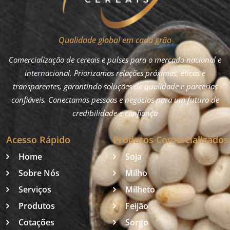
Qualidade global em cada grão
Comercialização de cereais e pulses para o mercado nacional e
internacional. Priorizamos relações próximas, éticas e
transparentes, garantindo soluções de qualidade e parcerias
confiáveis. Conectamos pessoas e negócios para um futuro de
credibilidade e confiança
Acesso Rápido
Produtos Comercializados
Home
Soja
Sobre Nós
Milho
Serviços
Milheto
Produtos
Feijão
Cotações
Sorgo