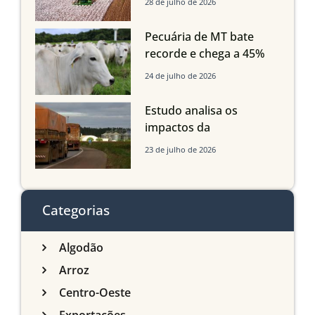
28 de julho de 2026
Grosso do Sul e
Maranhão
Pecuária de MT bate
recorde e chega a 45%
dos bovinos abatidos
24 de julho de 2026
com até 24 meses
Estudo analisa os
impactos da
infraestrutura logística
23 de julho de 2026
sobre a produção
agrícola de Mato Grosso
do Sul
Categorias
Algodão
Arroz
Centro-Oeste