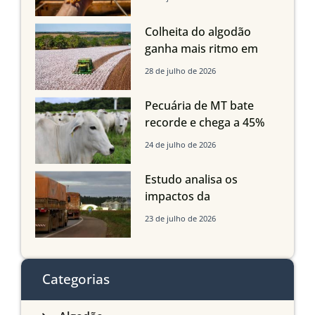
Mato Grosso, mas
quedas em Tocantins,
Colheita do algodão
Maranhão e Piauí
ganha mais ritmo em
Mato Grosso, Mato
28 de julho de 2026
Grosso do Sul e
Maranhão
Pecuária de MT bate
recorde e chega a 45%
dos bovinos abatidos
24 de julho de 2026
com até 24 meses
Estudo analisa os
impactos da
infraestrutura logística
23 de julho de 2026
sobre a produção
agrícola de Mato Grosso
do Sul
Categorias