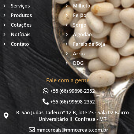
Serviços
Milheto
Produtos
Feijão
Cotações
Sorgo
Notíciais
Algodão
Contato
Farelo de Soja
Arroz
DDG
Fale com a gente
+55 (66) 99698-2352
+55 (66) 99698-2352
R. São Judas Tadeu nº 12 B, lote 23 - Sala 02 Bairro
Universitário II, Confresa - MT
mmcereais@mmcereais.com.br