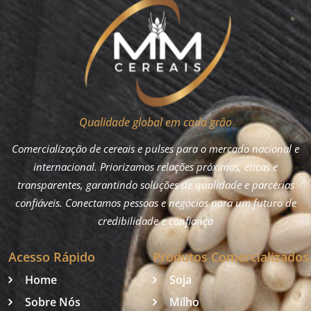
Qualidade global em cada grão
Comercialização de cereais e pulses para o mercado nacional e
internacional. Priorizamos relações próximas, éticas e
transparentes, garantindo soluções de qualidade e parcerias
confiáveis. Conectamos pessoas e negócios para um futuro de
credibilidade e confiança
Acesso Rápido
Produtos Comercializados
Home
Soja
Sobre Nós
Milho