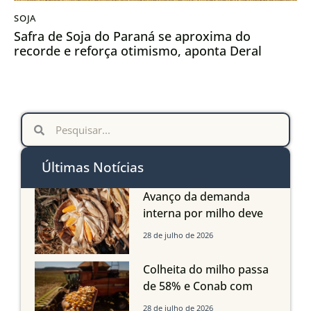
SOJA
Safra de Soja do Paraná se aproxima do
recorde e reforça otimismo, aponta Deral
Últimas Notícias
Avanço da demanda
interna por milho deve
compensar aumento da
28 de julho de 2026
oferta com safra recorde
em Mato Grosso, aponta
Colheita do milho passa
Imea
de 58% e Conab com
boas produtividades em
28 de julho de 2026