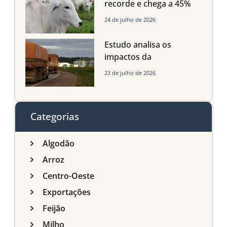
recorde e chega a 45%
dos bovinos abatidos
24 de julho de 2026
com até 24 meses
Estudo analisa os
impactos da
infraestrutura logística
23 de julho de 2026
sobre a produção
agrícola de Mato Grosso
do Sul
Categorias
Algodão
Arroz
Centro-Oeste
Exportações
Feijão
Milho