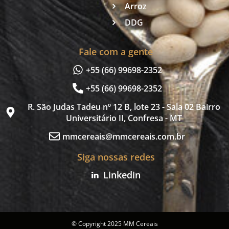
Arroz
DDG
Fale com a gente
+55 (66) 99698-2352
+55 (66) 99698-2352
R. São Judas Tadeu nº 12 B, lote 23 - Sala 02 Bairro
Universitário II, Confresa - MT
mmcereais@mmcereais.com.br
Siga nossas redes
Linkedin
© Copyright 2025 MM Cereais