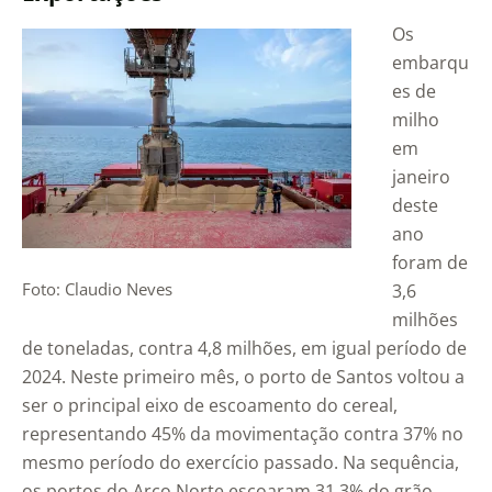
Os
embarqu
es de
milho
em
janeiro
deste
ano
foram de
Foto: Claudio Neves
3,6
milhões
de toneladas, contra 4,8 milhões, em igual período de
2024. Neste primeiro mês, o porto de Santos voltou a
ser o principal eixo de escoamento do cereal,
representando 45% da movimentação contra 37% no
mesmo período do exercício passado. Na sequência,
os portos do Arco Norte escoaram 31,3% do grão