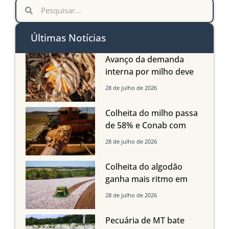
Últimas Notícias
Avanço da demanda
interna por milho deve
compensar aumento da
28 de julho de 2026
oferta com safra recorde
em Mato Grosso, aponta
Colheita do milho passa
Imea
de 58% e Conab com
boas produtividades em
28 de julho de 2026
Mato Grosso, mas
quedas em Tocantins,
Colheita do algodão
Maranhão e Piauí
ganha mais ritmo em
Mato Grosso, Mato
28 de julho de 2026
Grosso do Sul e
Maranhão
Pecuária de MT bate