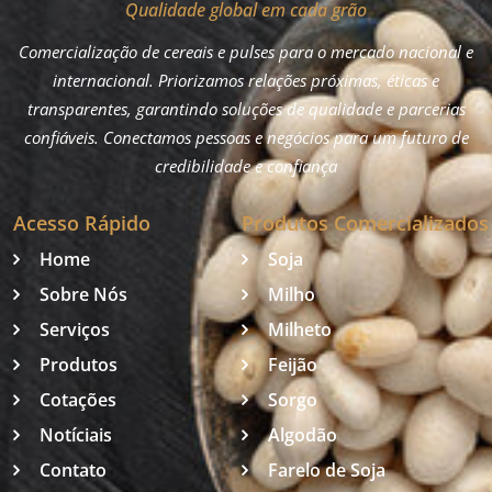
Qualidade global em cada grão
Comercialização de cereais e pulses para o mercado nacional e
internacional. Priorizamos relações próximas, éticas e
transparentes, garantindo soluções de qualidade e parcerias
confiáveis. Conectamos pessoas e negócios para um futuro de
credibilidade e confiança
Acesso Rápido
Produtos Comercializados
Home
Soja
Sobre Nós
Milho
Serviços
Milheto
Produtos
Feijão
Cotações
Sorgo
Notíciais
Algodão
Contato
Farelo de Soja