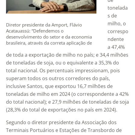
de
tonelada
s de
milho, o
Diretor presidente da Amport, Flávio
Acatauassú: “Defendemos o
correspo
desenvolvimento do setor e da economia
ndente
brasileira, através da correta aplicação de
a 47,4%
políticas públicas e privadas que possam
de toda a exportação de milho no país; e 34,4 milhões
mitigar os problemas causados pela seca,
respeitando o meio ambiente e buscando o
de toneladas de soja, ou o equivalente a 35,3% do
bem estar da sociedade como um todo”
total nacional. Os percentuais impressionam, pois
superam todos os outros corredores do país,
inclusive Santos, que exportou 16,7 milhões de
toneladas de milho em 2024 (o correspondente a 42%
do total nacional); e 27,9 milhões de toneladas de soja
(28,3% do total de exportações no país em 2024).
Segundo o diretor presidente da Associação dos
Terminais Portuários e Estações de Transbordo de