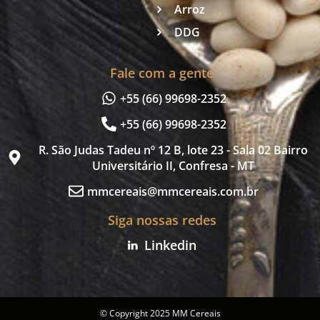
Arroz
DDG
Fale com a gente
+55 (66) 99698-2352
+55 (66) 99698-2352
R. São Judas Tadeu nº 12 B, lote 23 - Sala 02 Bairro
Universitário II, Confresa - MT
mmcereais@mmcereais.com.br
Siga nossas redes
Linkedin
© Copyright 2025 MM Cereais