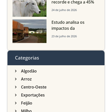
recorde e chega a 45%
dos bovinos abatidos
24 de julho de 2026
com até 24 meses
Estudo analisa os
impactos da
infraestrutura logística
23 de julho de 2026
sobre a produção
agrícola de Mato Grosso
do Sul
Categorias
Algodão
Arroz
Centro-Oeste
Exportações
Feijão
Milho