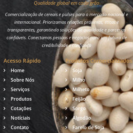
Qualidade global em cada grão
Comercialização de cereais e pulses para o mercado nacional e
internacional. Priorizamos relações próximas, éticas e
transparentes, garantindo soluções de qualidade e parcerias
confiáveis. Conectamos pessoas e negócios para um futuro de
credibilidade e confiança
Acesso Rápido
Produtos Comercializados
Home
Soja
Sobre Nós
Milho
Serviços
Milheto
Produtos
Feijão
Cotações
Sorgo
Notíciais
Algodão
Contato
Farelo de Soja