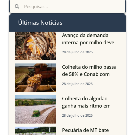
Últimas Notícias
Avanço da demanda
interna por milho deve
compensar aumento da
28 de julho de 2026
oferta com safra recorde
em Mato Grosso, aponta
Colheita do milho passa
Imea
de 58% e Conab com
boas produtividades em
28 de julho de 2026
Mato Grosso, mas
quedas em Tocantins,
Colheita do algodão
Maranhão e Piauí
ganha mais ritmo em
Mato Grosso, Mato
28 de julho de 2026
Grosso do Sul e
Maranhão
Pecuária de MT bate