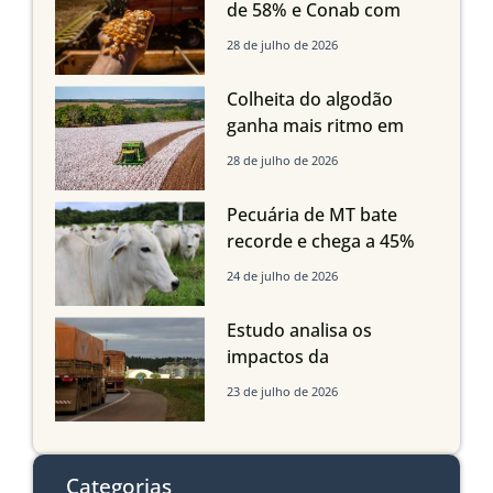
Imea
de 58% e Conab com
boas produtividades em
28 de julho de 2026
Mato Grosso, mas
quedas em Tocantins,
Colheita do algodão
Maranhão e Piauí
ganha mais ritmo em
Mato Grosso, Mato
28 de julho de 2026
Grosso do Sul e
Maranhão
Pecuária de MT bate
recorde e chega a 45%
dos bovinos abatidos
24 de julho de 2026
com até 24 meses
Estudo analisa os
impactos da
infraestrutura logística
23 de julho de 2026
sobre a produção
agrícola de Mato Grosso
do Sul
Categorias