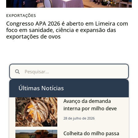
EXPORTAÇÕES
Congresso APA 2026 é aberto em Limeira com
foco em sanidade, ciência e expansão das
exportações de ovos
Últimas Notícias
Avanço da demanda
interna por milho deve
compensar aumento da
28 de julho de 2026
oferta com safra recorde
em Mato Grosso, aponta
Colheita do milho passa