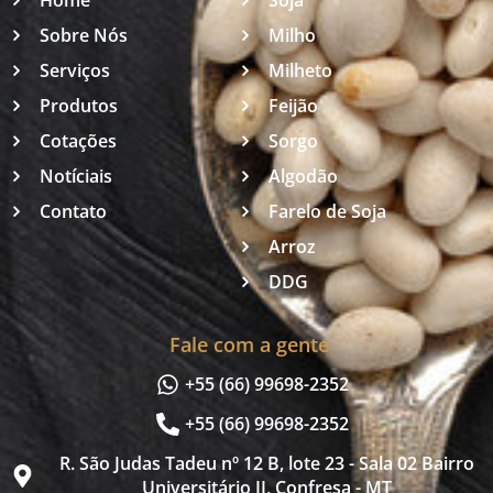
Home
Soja
Sobre Nós
Milho
Serviços
Milheto
Produtos
Feijão
Cotações
Sorgo
Notíciais
Algodão
Contato
Farelo de Soja
Arroz
DDG
Fale com a gente
+55 (66) 99698-2352
+55 (66) 99698-2352
R. São Judas Tadeu nº 12 B, lote 23 - Sala 02 Bairro
Universitário II, Confresa - MT