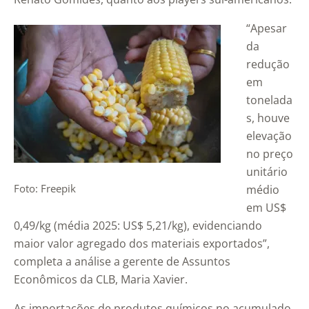
“Apesar
da
redução
em
tonelada
s, houve
elevação
no preço
unitário
Foto: Freepik
médio
em US$
0,49/kg (média 2025: US$ 5,21/kg), evidenciando
maior valor agregado dos materiais exportados”,
completa a análise a gerente de Assuntos
Econômicos da CLB, Maria Xavier.
As importações de produtos químicos no acumulado