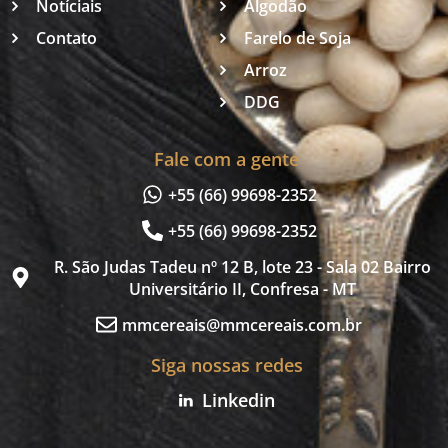
Notíciais
Algodão
Contato
Farelo de Soja
Arroz
DDG
Fale com a gente
+55 (66) 99698-2352
+55 (66) 99698-2352
R. São Judas Tadeu nº 12 B, lote 23 - Sala 02 Bairro
Universitário II, Confresa - MT
mmcereais@mmcereais.com.br
Siga nossas redes
Linkedin