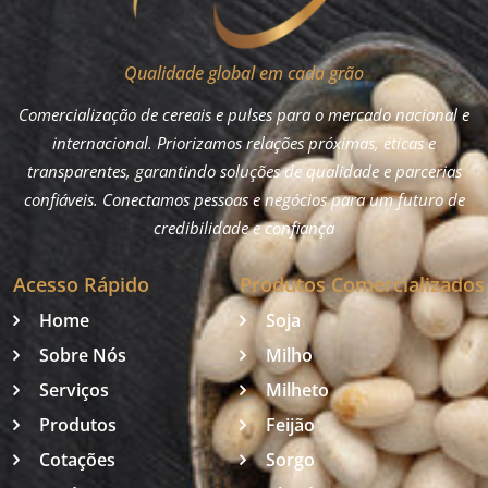
Qualidade global em cada grão
Comercialização de cereais e pulses para o mercado nacional e
internacional. Priorizamos relações próximas, éticas e
transparentes, garantindo soluções de qualidade e parcerias
confiáveis. Conectamos pessoas e negócios para um futuro de
credibilidade e confiança
Acesso Rápido
Produtos Comercializados
Home
Soja
Sobre Nós
Milho
Serviços
Milheto
Produtos
Feijão
Cotações
Sorgo