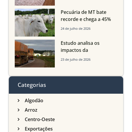
Grosso do Sul e
Maranhão
Pecuária de MT bate
recorde e chega a 45%
dos bovinos abatidos
24 de julho de 2026
com até 24 meses
Estudo analisa os
impactos da
infraestrutura logística
23 de julho de 2026
sobre a produção
agrícola de Mato Grosso
do Sul
Categorias
Algodão
Arroz
Centro-Oeste
Exportações