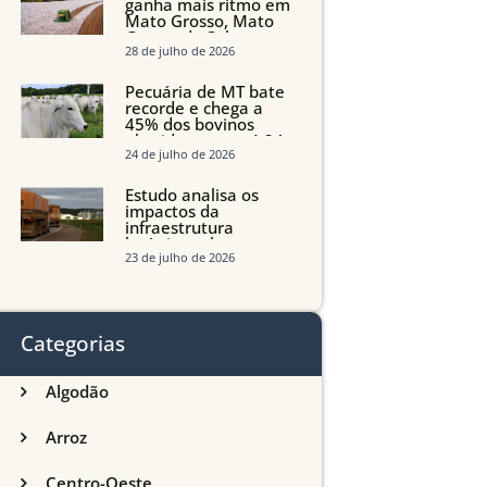
ganha mais ritmo em
Mato Grosso, Mato
Grosso do Sul e
Maranhão
28 de julho de 2026
Pecuária de MT bate
recorde e chega a
45% dos bovinos
abatidos com até 24
meses
24 de julho de 2026
Estudo analisa os
impactos da
infraestrutura
logística sobre a
produção agrícola de
23 de julho de 2026
Mato Grosso do Sul
Categorias
Algodão
Arroz
Centro-Oeste