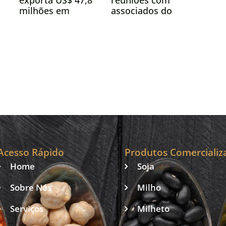
reuniões com
milhões em
associados do
miúdos bovinos e
Paraná e Mato
conquista novos
Grosso
mercados
a
Acesso Rápido
Produtos Comercializ
Home
Soja
Sobre Nós
Milho
Serviços
Milheto