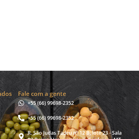
ados
Fale com a gente
+55 (66) 99698-2352
+55 (66) 99698-2352
R. São Judas Tadeu nº 12 B, lote 23 - Sala