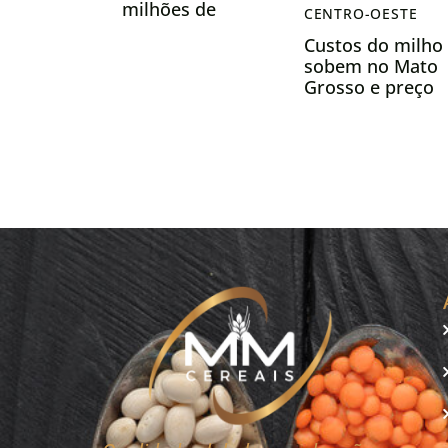
milhões de
CENTRO-OESTE
toneladas e
Custos do milho
reforça
sobem no Mato
protagonismo
Grosso e preço
mundial na soja
da saca já não
cobre mais o
Custo
Operacional
Total, indica Ime