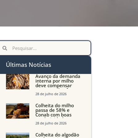
Últimas Notícias
Avanço da demanda
interna por milho
deve compensar
aumento da oferta
com safra recorde em
28 de julho de 2026
Mato Grosso, aponta
Imea
Colheita do milho
passa de 58% e
Conab com boas
produtividades em
Mato Grosso, mas
28 de julho de 2026
quedas em Tocantins,
Maranhão e Piauí
Colheita do algodão