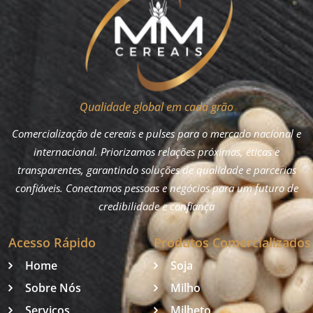
Qualidade global em cada grão
Comercialização de cereais e pulses para o mercado nacional e
internacional. Priorizamos relações próximas, éticas e
transparentes, garantindo soluções de qualidade e parcerias
confiáveis. Conectamos pessoas e negócios para um futuro de
credibilidade e confiança
Acesso Rápido
Produtos Comercializados
Home
Soja
Sobre Nós
Milho
Serviços
Milheto