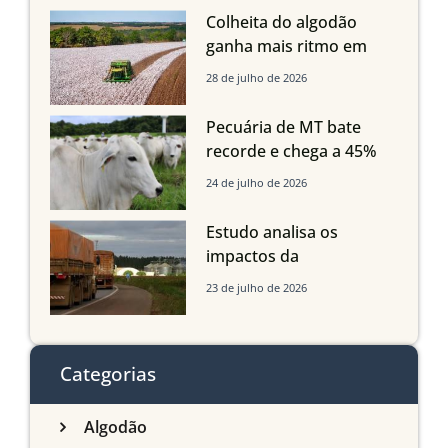
quedas em Tocantins,
Colheita do algodão
Maranhão e Piauí
ganha mais ritmo em
Mato Grosso, Mato
28 de julho de 2026
Grosso do Sul e
Maranhão
Pecuária de MT bate
recorde e chega a 45%
dos bovinos abatidos
24 de julho de 2026
com até 24 meses
Estudo analisa os
impactos da
infraestrutura logística
23 de julho de 2026
sobre a produção
agrícola de Mato Grosso
do Sul
Categorias
Algodão