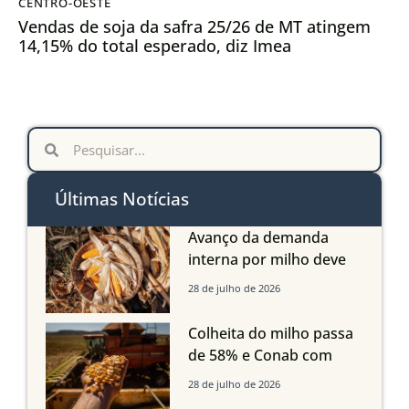
CENTRO-OESTE
Vendas de soja da safra 25/26 de MT atingem
14,15% do total esperado, diz Imea
Últimas Notícias
Avanço da demanda
interna por milho deve
compensar aumento da
28 de julho de 2026
oferta com safra recorde
em Mato Grosso, aponta
Colheita do milho passa
Imea
de 58% e Conab com
boas produtividades em
28 de julho de 2026
Mato Grosso, mas