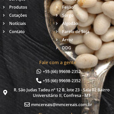
Produtos
Feijão
Cotações
Sorgo
Notíciais
Algodão
Contato
Farelo de Soja
Arroz
DDG
Fale com a gente
+55 (66) 99698-2352
+55 (66) 99698-2352
R. São Judas Tadeu nº 12 B, lote 23 - Sala 02 Bairro
Universitário II, Confresa - MT
mmcereais@mmcereais.com.br