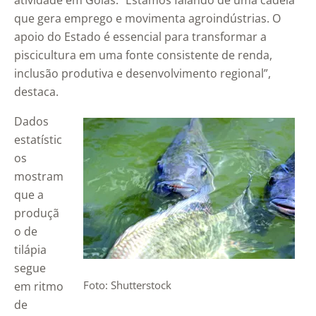
atividade em Goiás. “Estamos falando de uma cadeia
que gera emprego e movimenta agroindústrias. O
apoio do Estado é essencial para transformar a
piscicultura em uma fonte consistente de renda,
inclusão produtiva e desenvolvimento regional”,
destaca.
Dados
estatístic
os
mostram
que a
produçã
o de
tilápia
segue
Foto: Shutterstock
em ritmo
de