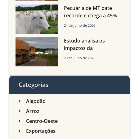
Maranhão
Pecuária de MT bate
recorde e chega a 45%
dos bovinos abatidos
24 de julho de 2026
com até 24 meses
Estudo analisa os
impactos da
infraestrutura logística
23 de julho de 2026
sobre a produção
agrícola de Mato Grosso
do Sul
Categorias
Algodão
Arroz
Centro-Oeste
Exportações