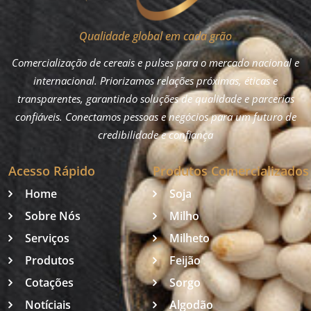
Qualidade global em cada grão
Comercialização de cereais e pulses para o mercado nacional e
internacional. Priorizamos relações próximas, éticas e
transparentes, garantindo soluções de qualidade e parcerias
confiáveis. Conectamos pessoas e negócios para um futuro de
credibilidade e confiança
Acesso Rápido
Produtos Comercializados
Home
Soja
Sobre Nós
Milho
Serviços
Milheto
Produtos
Feijão
Cotações
Sorgo
Notíciais
Algodão