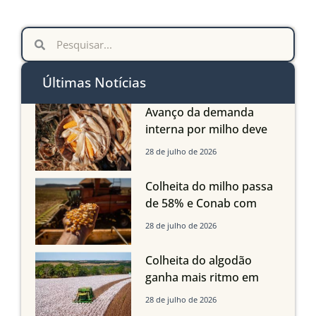
Últimas Notícias
Avanço da demanda
interna por milho deve
compensar aumento da
28 de julho de 2026
oferta com safra recorde
em Mato Grosso, aponta
Colheita do milho passa
Imea
de 58% e Conab com
boas produtividades em
28 de julho de 2026
Mato Grosso, mas
quedas em Tocantins,
Colheita do algodão
Maranhão e Piauí
ganha mais ritmo em
Mato Grosso, Mato
28 de julho de 2026
Grosso do Sul e