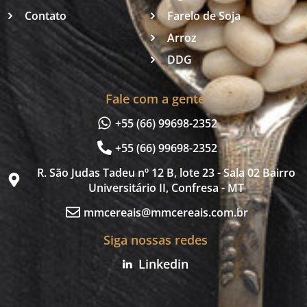
Contato
Farelo de Soja
Arroz
DDG
Fale com a gente
+55 (66) 99698-2352
+55 (66) 99698-2352
R. São Judas Tadeu nº 12 B, lote 23 - Sala 02 Bairro
Universitário II, Confresa - MT
mmcereais@mmcereais.com.br
Siga nossas redes
Linkedin