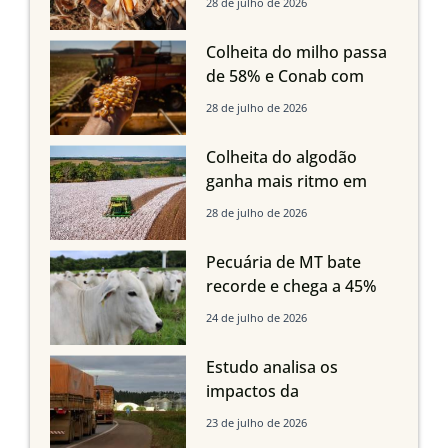
28 de julho de 2026
oferta com safra recorde
em Mato Grosso, aponta
Colheita do milho passa
Imea
de 58% e Conab com
boas produtividades em
28 de julho de 2026
Mato Grosso, mas
quedas em Tocantins,
Colheita do algodão
Maranhão e Piauí
ganha mais ritmo em
Mato Grosso, Mato
28 de julho de 2026
Grosso do Sul e
Maranhão
Pecuária de MT bate
recorde e chega a 45%
dos bovinos abatidos
24 de julho de 2026
com até 24 meses
Estudo analisa os
impactos da
infraestrutura logística
23 de julho de 2026
sobre a produção