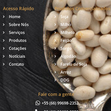
Acesso Rápido
Produtos Comercializados
Home
Soja
Sobre Nós
Milho
Serviços
Milheto
Produtos
Feijão
Cotações
Sorgo
Notíciais
Algodão
Contato
Farelo de Soja
Arroz
DDG
Fale com a gente
+55 (66) 99698-2352