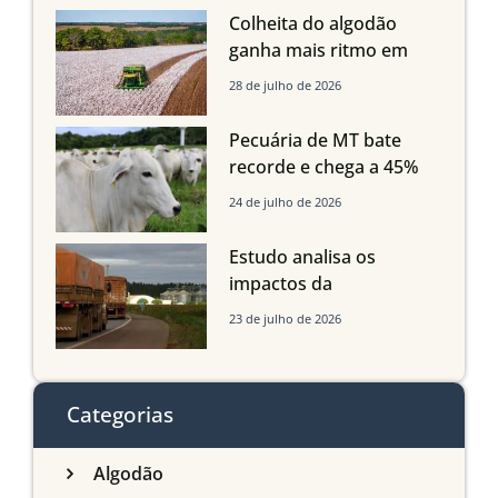
quedas em Tocantins,
Colheita do algodão
Maranhão e Piauí
ganha mais ritmo em
Mato Grosso, Mato
28 de julho de 2026
Grosso do Sul e
Maranhão
Pecuária de MT bate
recorde e chega a 45%
dos bovinos abatidos
24 de julho de 2026
com até 24 meses
Estudo analisa os
impactos da
infraestrutura logística
23 de julho de 2026
sobre a produção
agrícola de Mato Grosso
do Sul
Categorias
Algodão