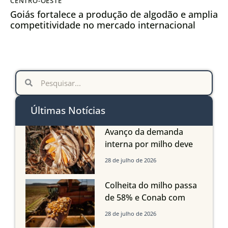
CENTRO-OESTE
Goiás fortalece a produção de algodão e amplia
competitividade no mercado internacional
Últimas Notícias
Avanço da demanda
interna por milho deve
compensar aumento da
28 de julho de 2026
oferta com safra recorde
em Mato Grosso, aponta
Colheita do milho passa
Imea
de 58% e Conab com
boas produtividades em
28 de julho de 2026
Mato Grosso, mas