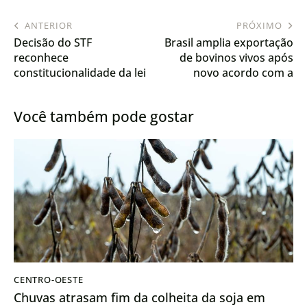
ANTERIOR
PRÓXIMO
Decisão do STF
Brasil amplia exportação
reconhece
de bovinos vivos após
constitucionalidade da lei
novo acordo com a
estadual que protege
Turquia
produtores de Mato
Você também pode gostar
Grosso
CENTRO-OESTE
Chuvas atrasam fim da colheita da soja em