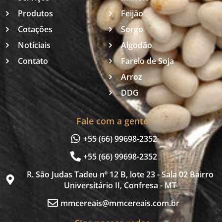
Produtos
Feijão
Cotações
Sorgo
Notíciais
Algodão
Contato
Farelo de Soja
Arroz
DDG
Fale com a gente
+55 (66) 99698-2352
+55 (66) 99698-2352
R. São Judas Tadeu nº 12 B, lote 23 - Sala 02 Bairro
Universitário II, Confresa - MT
mmcereais@mmcereais.com.br