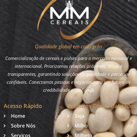
Qualidade global em cada grão
Comercialização de cereais e pulses para o mercado nacional e
internacional. Priorizamos relações próximas, éticas e
transparentes, garantindo soluções de qualidade e parcerias
confiáveis. Conectamos pessoas e negócios para um futuro de
credibilidade e confiança
Acesso Rápido
Produtos Comercializados
Home
Soja
Sobre Nós
Milho
Serviços
Milheto