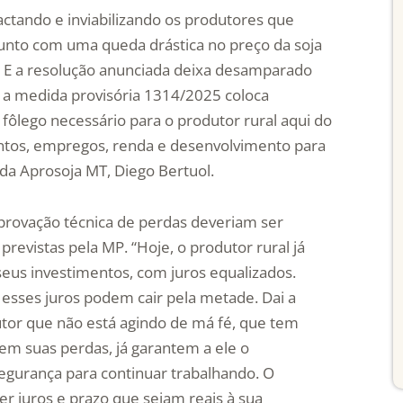
actando e inviabilizando os produtores que
unto com uma queda drástica no preço da soja
. E a resolução anunciada deixa desamparado
 a medida provisória 1314/2025 coloca
 fôlego necessário para o produtor rural aqui do
ntos, empregos, renda e desenvolvimento para
o da Aprosoja MT, Diego Bertuol.
rovação técnica de perdas deveriam ser
revistas pela MP. “Hoje, o produtor rural já
seus investimentos, com juros equalizados.
esses juros podem cair pela metade. Dai a
utor que não está agindo de má fé, que tem
m suas perdas, já garantem a ele o
egurança para continuar trabalhando. O
er juros e prazo que sejam reais à sua