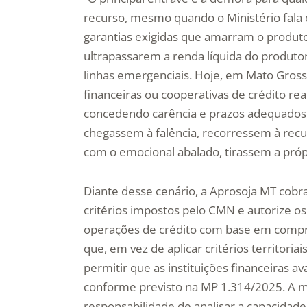
recurso, mesmo quando o Ministério fala e
garantias exigidas que amarram o produto
ultrapassarem a renda líquida do produtor
linhas emergenciais. Hoje, em Mato Grosso,
financeiras ou cooperativas de crédito re
concedendo carência e prazos adequados, 
chegassem à falência, recorressem à recu
com o emocional abalado, tirassem a própri
Diante desse cenário, a Aprosoja MT cobra 
critérios impostos pelo CMN e autorize os 
operações de crédito com base em compro
que, em vez de aplicar critérios territori
permitir que as instituições financeiras a
conforme previsto na MP 1.314/2025. A me
responsabilidade de analisar a capacidad