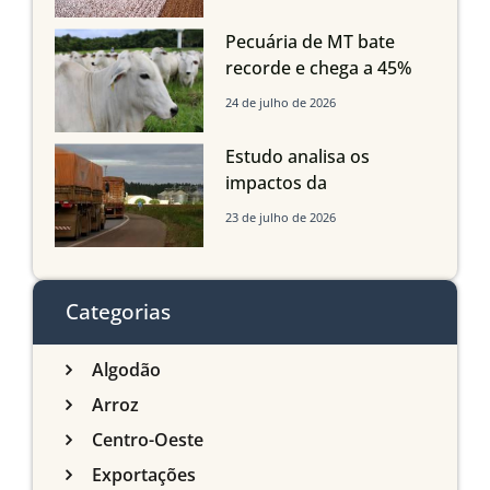
Grosso do Sul e
Maranhão
Pecuária de MT bate
recorde e chega a 45%
dos bovinos abatidos
24 de julho de 2026
com até 24 meses
Estudo analisa os
impactos da
infraestrutura logística
23 de julho de 2026
sobre a produção
agrícola de Mato Grosso
do Sul
Categorias
Algodão
Arroz
Centro-Oeste
Exportações