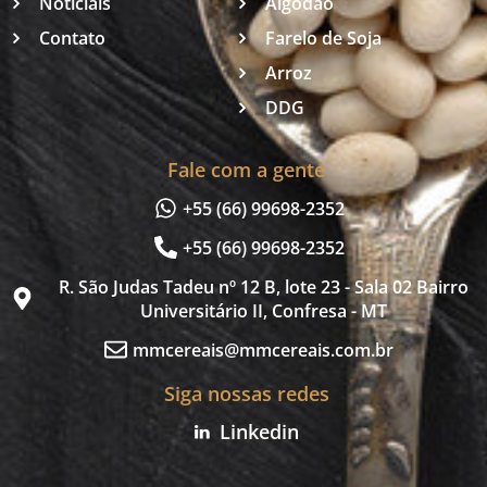
Notíciais
Algodão
Contato
Farelo de Soja
Arroz
DDG
Fale com a gente
+55 (66) 99698-2352
+55 (66) 99698-2352
R. São Judas Tadeu nº 12 B, lote 23 - Sala 02 Bairro
Universitário II, Confresa - MT
mmcereais@mmcereais.com.br
Siga nossas redes
Linkedin