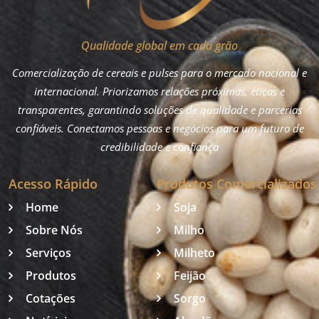
Qualidade global em cada grão
Comercialização de cereais e pulses para o mercado nacional e
internacional. Priorizamos relações próximas, éticas e
transparentes, garantindo soluções de qualidade e parcerias
confiáveis. Conectamos pessoas e negócios para um futuro de
credibilidade e confiança
Acesso Rápido
Produtos Comercializados
Home
Soja
Sobre Nós
Milho
Serviços
Milheto
Produtos
Feijão
Cotações
Sorgo