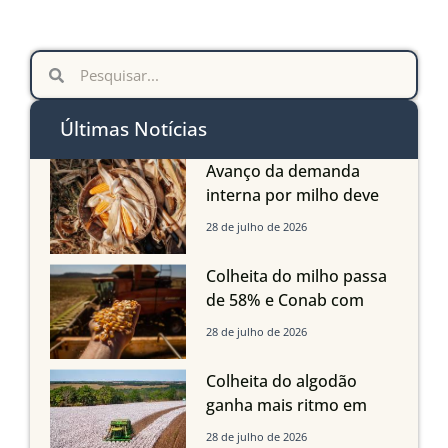
Últimas Notícias
Avanço da demanda
interna por milho deve
compensar aumento da
28 de julho de 2026
oferta com safra recorde
em Mato Grosso, aponta
Colheita do milho passa
Imea
de 58% e Conab com
boas produtividades em
28 de julho de 2026
Mato Grosso, mas
quedas em Tocantins,
Colheita do algodão
Maranhão e Piauí
ganha mais ritmo em
Mato Grosso, Mato
28 de julho de 2026