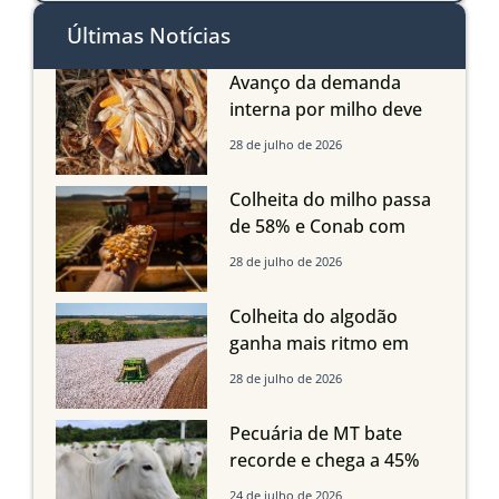
Últimas Notícias
Avanço da demanda
interna por milho deve
compensar aumento da
28 de julho de 2026
oferta com safra recorde
em Mato Grosso, aponta
Colheita do milho passa
Imea
de 58% e Conab com
boas produtividades em
28 de julho de 2026
Mato Grosso, mas
quedas em Tocantins,
Colheita do algodão
Maranhão e Piauí
ganha mais ritmo em
Mato Grosso, Mato
28 de julho de 2026
Grosso do Sul e
Maranhão
Pecuária de MT bate
recorde e chega a 45%
dos bovinos abatidos
24 de julho de 2026