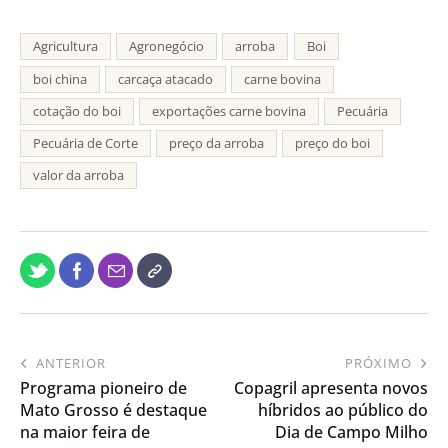
Agricultura
Agronegócio
arroba
Boi
boi china
carcaça atacado
carne bovina
cotação do boi
exportações carne bovina
Pecuária
Pecuária de Corte
preço da arroba
preço do boi
valor da arroba
ANTERIOR
PRÓXIMO
Programa pioneiro de
Copagril apresenta novos
Mato Grosso é destaque
híbridos ao público do
na maior feira de
Dia de Campo Milho