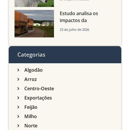
com até 24 meses
Estudo analisa os
impactos da
infraestrutura logística
23 de julho de 2026
sobre a produção
agrícola de Mato Grosso
do Sul
Categorias
Algodão
Arroz
Centro-Oeste
Exportações
Feijão
Milho
Norte