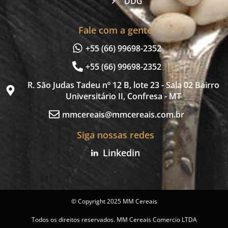
DDG
Fale com a gente
+55 (66) 99698-2352
+55 (66) 99698-2352
R. São Judas Tadeu nº 12 B, lote 23 - Sala 02 Bairro
Universitário II, Confresa - MT
mmcereais@mmcereais.com.br
Siga nossas redes
Linkedin
© Copyright 2025 MM Cereais
Todos os direitos reservados. MM Cereais Comercio LTDA