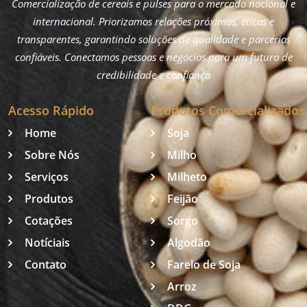
Comercialização de cereais e pulses para o mercado nacional e
internacional. Priorizamos relações próximas, éticas e
transparentes, garantindo soluções de qualidade e parcerias
confiáveis. Conectamos pessoas e negócios para um futuro de
credibilidade e confiança
Acesso Rápido
Produtos Comercializados
Home
Soja
Sobre Nós
Milho
Serviços
Milheto
Produtos
Feijão
Cotações
Sorgo
Notíciais
Algodão
Contato
Farelo de Soja
Arroz