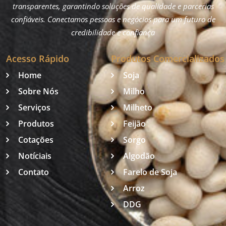
transparentes, garantindo soluções de qualidade e parcerias
confiáveis. Conectamos pessoas e negócios para um futuro de
credibilidade e confiança
Acesso Rápido
Produtos Comercializados
Home
Soja
Sobre Nós
Milho
Serviços
Milheto
Produtos
Feijão
Cotações
Sorgo
Notíciais
Algodão
Contato
Farelo de Soja
Arroz
DDG