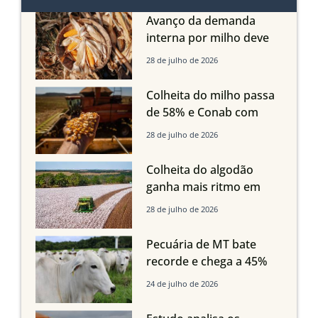
Avanço da demanda
interna por milho deve
compensar aumento da
28 de julho de 2026
oferta com safra recorde
em Mato Grosso, aponta
Colheita do milho passa
Imea
de 58% e Conab com
boas produtividades em
28 de julho de 2026
Mato Grosso, mas
quedas em Tocantins,
Colheita do algodão
Maranhão e Piauí
ganha mais ritmo em
Mato Grosso, Mato
28 de julho de 2026
Grosso do Sul e
Maranhão
Pecuária de MT bate
recorde e chega a 45%
dos bovinos abatidos
24 de julho de 2026
com até 24 meses