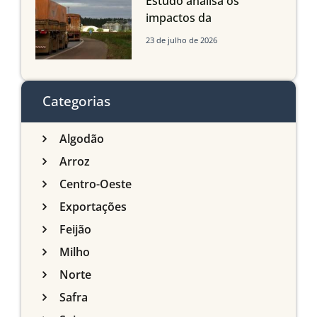
Estudo analisa os
impactos da
infraestrutura logística
23 de julho de 2026
sobre a produção
agrícola de Mato Grosso
do Sul
Categorias
Algodão
Arroz
Centro-Oeste
Exportações
Feijão
Milho
Norte
Safra